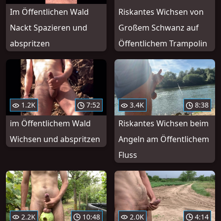
Im Öffentlichen Wald
Riskantes Wichsen von
Nackt Spazieren und
Großem Schwanz auf
abspritzen
Öffentlichem Trampolin
1.2K
7:52
3.4K
8:38
im Öffentlichem Wald
Riskantes Wichsen beim
Wichsen und abspritzen
Angeln am Öffentlichem
Fluss
2.2K
10:48
2.0K
4:14