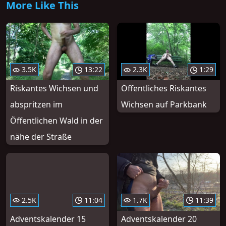
More Like This
3.5K
13:22
2.3K
1:29
Riskantes Wichsen und
Öffentliches Riskantes
abspritzen im
Wichsen auf Parkbank
Öffentlichen Wald in der
nähe der Straße
2.5K
11:04
1.7K
11:39
Adventskalender 15
Adventskalender 20