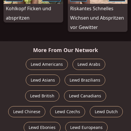
Kohlkopf Ficken und
Riskantes Schnelles
abspritzen
Wichsen und Abspritzen
vor Gewitter
More From Our Network
Lewd Americans
Lewd Arabs
Lewd Asians
Lewd Brazilians
Lewd British
Lewd Canadians
Lewd Chinese
Lewd Czechs
Lewd Dutch
Lewd Ebonies
Lewd Europeans